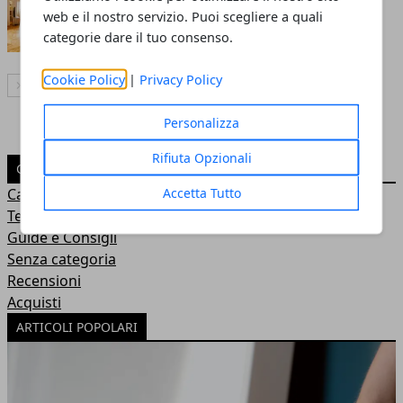
domestici nel 2026
web e il nostro servizio. Puoi scegliere a quali
Annalisa Biasi
- 13 lug 2026
categorie dare il tuo consenso.
Cookie Policy
|
Privacy Policy
Articolo Successivo
Personalizza
Rifiuta Opzionali
CATEGORIE
Accetta Tutto
Casa e Giardino
Tecnologia
Guide e Consigli
Senza categoria
Recensioni
Acquisti
ARTICOLI POPOLARI