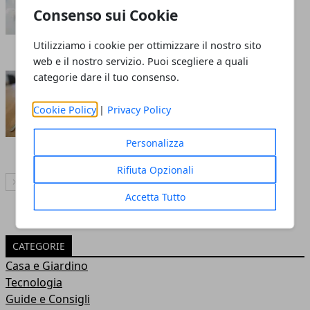
Consenso sui Cookie
imprenditori
Redazione
- 29 set 2025
Utilizziamo i cookie per ottimizzare il nostro sito
web e il nostro servizio. Puoi scegliere a quali
categorie dare il tuo consenso.
Mercato immobiliare in Italia:
prezzi nelle città e rapporto con
Cookie Policy
|
Privacy Policy
la crescita economica
Redazione
- 05 set 2025
Personalizza
Rifiuta Opzionali
Articolo Successivo
Accetta Tutto
CATEGORIE
Casa e Giardino
Tecnologia
Guide e Consigli