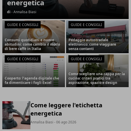
energetica
di
- Annalisa Biasi
GUIDE E CONSIGLI
GUIDE E CONSIGLI
Consumi quotidiani e nuove
Pedaggio autostradale
abitudini: come cambia il modo
elettronico: come viaggiare
di bere caffè in Italia
senza contanti
GUIDE E CONSIGLI
GUIDE E CONSIGLI
Come scegliere una cappa per la
Cooperto: l’agenda digitale che
cucina: criteri pratici tra
fa dimenticare i fogli Excel
aspirazione, spazio e design
Come leggere l'etichetta
energetica
Annalisa Biasi
- 06 ago 2026