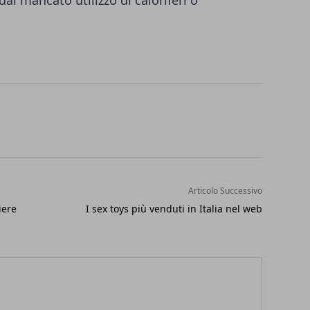
l mancato utilizzo di caloriferi o
Articolo Successivo
iere
I sex toys più venduti in Italia nel web