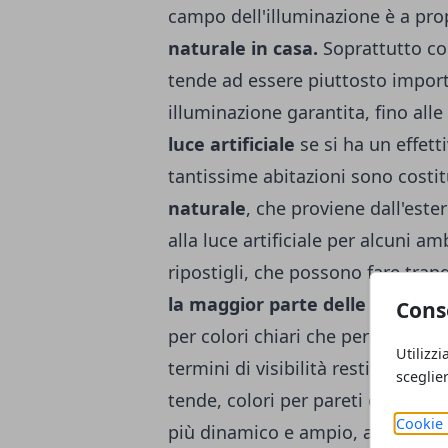
campo dell'illuminazione è a prop
naturale in casa.
Soprattutto con
tende ad essere piuttosto impor
illuminazione garantita, fino alle
luce artificiale
se si ha un effett
tantissime abitazioni sono costi
naturale
, che proviene dall'este
alla luce artificiale per alcuni a
ripostigli, che possono fare tra
la maggior parte delle ore del 
Cons
per colori chiari che permettano d
Utilizzi
termini di visibilità restituita, n
sceglie
tende, colori per pareti o mobili 
Cookie 
più dinamico e ampio, anche so