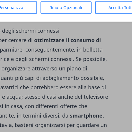
 illuminato che non avrà necessariamente
Personalizza
Rifiuta Opzionali
Accetta Tut
e degli schermi connessi
per cercare di
ottimizzare il consumo di
sparmiare, conseguentemente, in bolletta
trice e degli schermi connessi. Se possibile,
ò organizzare attraverso un piano di
uanti più capi di abbigliamento possibile,
avatrici che potrebbero essere alla base di
e acqua; stesso dicasi anche del televisore
si in casa, con differenti offerte che
tite, in termini diversi, da
smartphone,
ttavia, basterà organizzarsi per guardare un