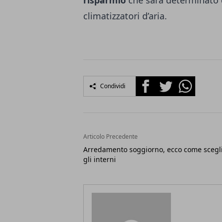
risparmio
che sarà determinato da
climatizzatori d’aria.
Facebook
Twitter
Whatsapp
Condividi
Articolo Precedente
Arredamento soggiorno, ecco come scegl
gli interni