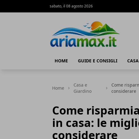
sabato, il 08 agosto 2026
AriaMax
HOME
GUIDE E CONSIGLI
CASA
Casa e
Come risparmi
Home
Giardino
considerare
Come risparmiar
in casa: le migl
considerare