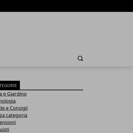
Cerca
TEGORIE
a e Giardino
nologia
de e Consigli
za categoria
ensioni
uisti