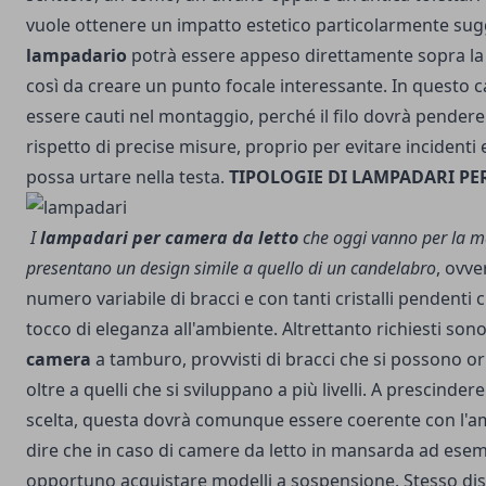
vuole ottenere un impatto estetico particolarmente sugg
lampadario
potrà essere appeso direttamente sopra la t
così da creare un punto focale interessante. In questo c
essere cauti nel montaggio, perché il filo dovrà pendere 
rispetto di precise misure, proprio per evitare incidenti
possa urtare nella testa.
TIPOLOGIE DI LAMPADARI PE
I
lampadari per camera da letto
che oggi vanno per la m
presentano un design simile a quello di un candelabro
, ovv
numero variabile di bracci e con tanti cristalli pendent
tocco di eleganza all'ambiente. Altrettanto richiesti sono
camera
a tamburo, provvisti di bracci che si possono or
oltre a quelli che si sviluppano a più livelli. A prescindere
scelta, questa dovrà comunque essere coerente con l'am
dire che in caso di camere da letto in mansarda ad ese
opportuno acquistare modelli a sospensione. Stesso dis