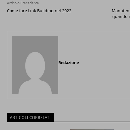
Articolo Precedente
Come fare Link Building nel 2022
Manutenzi
quando e
Redazione
ARTICOLI CORRELATI