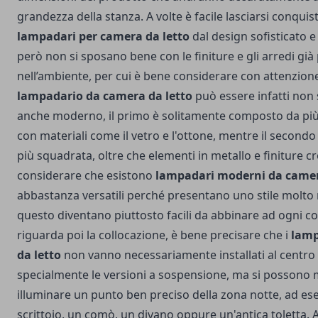
grandezza della stanza. A volte è facile lasciarsi conquis
lampadari per camera da letto
dal design sofisticato e
però non si sposano bene con le finiture e gli arredi già
nell’ambiente, per cui è bene considerare con attenzione 
lampadario da camera da letto
può essere infatti non 
anche moderno, il primo è solitamente composto da più 
con materiali come il vetro e l'ottone, mentre il secondo
più squadrata, oltre che elementi in metallo e finiture 
considerare che esistono
lampadari moderni da camer
abbastanza versatili perché presentano uno stile molto 
questo diventano piuttosto facili da abbinare ad ogni c
riguarda poi la collocazione, è bene precisare che i
lamp
da letto
non vanno necessariamente installati al centro 
specialmente le versioni a sospensione, ma si possono
illuminare un punto ben preciso della zona notte, ad es
scrittoio, un comò, un divano oppure un'antica toletta. A