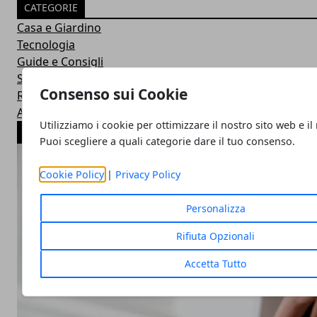
CATEGORIE
Casa e Giardino
Tecnologia
Guide e Consigli
Senza categoria
Consenso sui Cookie
Recensioni
Acquisti
Utilizziamo i cookie per ottimizzare il nostro sito web e il
ARTICOLI POPOLARI
Puoi scegliere a quali categorie dare il tuo consenso.
Cookie Policy
|
Privacy Policy
Personalizza
Rifiuta Opzionali
Accetta Tutto