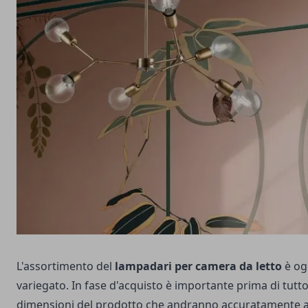
L'assortimento del
lampadari per camera da letto
è og
variegato. In fase d'acquisto è importante prima di tutto
dimensioni del prodotto che andranno accuratamente a