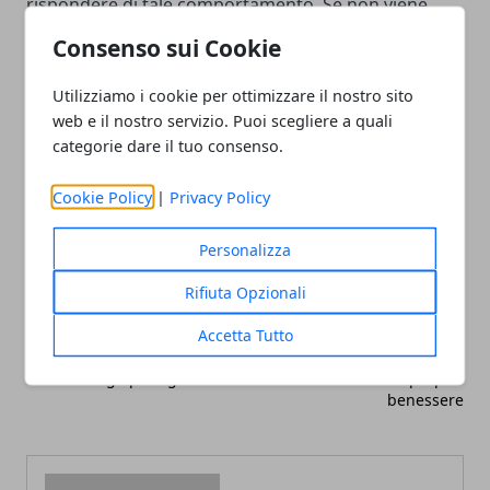
rispondere di tale comportamento. Se non viene
effettuata la manutenzione della caldaia, infatti, si
Consenso sui Cookie
dovrà pagare una pena pecuniaria.
Utilizziamo i cookie per ottimizzare il nostro sito
web e il nostro servizio. Puoi scegliere a quali
categorie dare il tuo consenso.
Cookie Policy
|
Privacy Policy
Facebook
Twitter
Whatsapp
Personalizza
Rifiuta Opzionali
Articolo Precedente
Articolo Successivo
Accetta Tutto
Lampadari per camera da
I migliori regali per
letto: consigli per ogni stile
aumentare il proprio
benessere