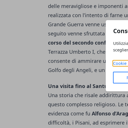
delle meravigliose e imponenti 
realizzata con l’intento di farne 
Grande Guerra venne usata in mod
Cons
seguito venne sfruttata anche c
corso del secondo conflitto mo
Utilizzi
sceglie
Terrazza Umberto I, che ospita 
consente di ammirare una pazzesc
Cookie 
Golfo degli Angeli, e un altro pi
Una visita fino al Santuario di 
Una storia che risale addirittura 
questo complesso religioso. Le t
evidenza come fu
Alfonso d’Ara
difficoltà, i Pisani, ad esprimere 