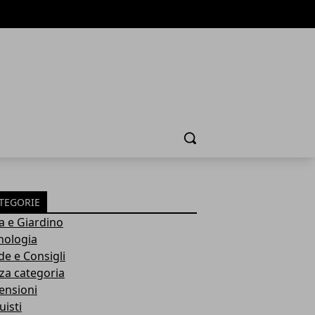
Cerca
TEGORIE
a e Giardino
nologia
de e Consigli
za categoria
ensioni
uisti