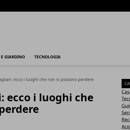
 E GIARDINO
TECNOLOGIA
agliari: ecco i luoghi che non si possono perdere
CA
Cas
i: ecco i luoghi che
Tec
 perdere
Gui
Sen
Rec
Acq