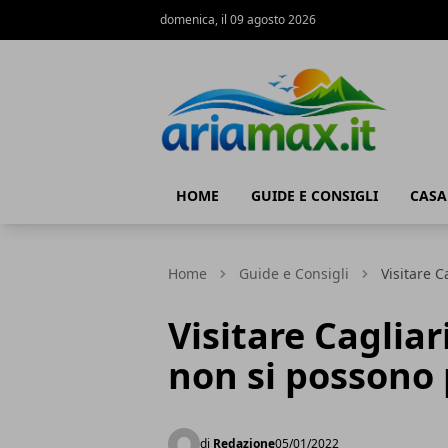
domenica, il 09 agosto 2026
AriaMax
HOME
GUIDE E CONSIGLI
CASA
Home
Guide e Consigli
Visitare C
Visitare Cagliar
non si possono
di
Redazione
05/01/2022