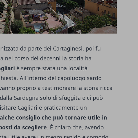
nizzata da parte dei Cartaginesi, poi fu
a nel corso dei decenni la storia ha
gliari
è sempre stata una località
hiesta. All’interno del capoluogo sardo
vanno proprio a testimoniare la storia ricca
dalla Sardegna solo di sfuggita e ci può
sitare Cagliari è praticamente un
lche consiglio che può tornare utile in
posti da scegliere
. È chiaro che, avendo
nta utile avere un mezzo rapido e comodo