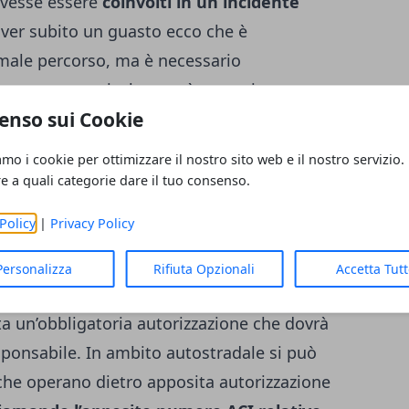
ovesse essere
coinvolti in un incidente
ver subito un guasto ecco che è
rmale percorso, ma è necessario
arro attrezzi, che saprà garantire un
enso sui Cookie
 che si trova nei paraggi.
Si tratta di un
sizione da parte di aziende che hanno
amo i cookie per ottimizzare il nostro sito web e il nostro servizio.
ni per lavorare in questo settore. In alcuni
re a quali categorie dare il tuo consenso.
tattare l’impresa che garantisce il
Policy
|
Privacy Policy
a dover segnalare alcunché al gestore
ui la vettura non va ad ostacolare il normale
Personalizza
Rifiuta Opzionali
Accetta Tut
re qualora si dovesse bloccare il traffico,
a un’obbligatoria autorizzazione che dovrà
sponsabile.
In ambito autostradale si può
 che operano dietro apposita autorizzazione