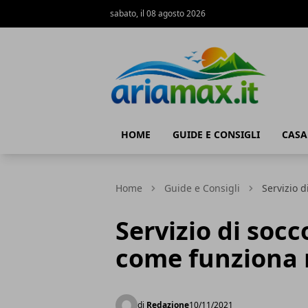
sabato, il 08 agosto 2026
AriaMax
HOME
GUIDE E CONSIGLI
CASA
Home
Guide e Consigli
Servizio d
Servizio di socc
come funziona n
di
Redazione
10/11/2021