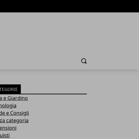
Cerca
TEGORIE
a e Giardino
nologia
de e Consigli
za categoria
ensioni
uisti