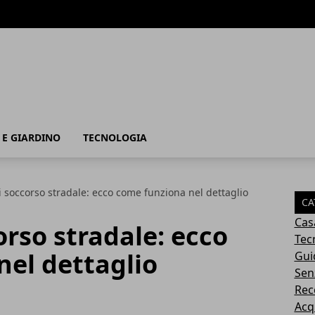
 E GIARDINO
TECNOLOGIA
i soccorso stradale: ecco come funziona nel dettaglio
CA
Cas
orso stradale: ecco
Tec
el dettaglio
Gui
Sen
Rec
Acq